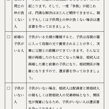
同士の
起こります。そして、一度「争族」が起これ
仲が良
ば、円満な解決はほとんど期待できません。親
くない
と子もしくは子供同士の仲が良くない場合は遺
人
言書を作っておきましょう。
□
前婚の
子供がいる夫婦が離婚すると、子供は母親の籍
子供が
に入って母親の元で養育されることが多く、次
いる人
第に父親との距離ができていきます。そんな父
親が再婚したのちに亡くなった場合、相続人は
再婚した妻と前妻の子供になり、相続関係が複
雑になりますので、遺言書を作っておきましょ
う。
□
子供が
子供がいない場合、相続人は配偶者と被相続人
いない
の親もしくは被相続人の兄弟姉妹となり、関係
人
性が複雑になるため、子供がいない人は遺言書
を作っておきましょう。