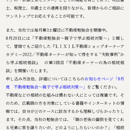
士、税理士、弁護士との連携を図りながら、皆様からのご相談に
ワンストップでお応えすることが可能です。
また、当社では毎月第3土曜日に不動産勉強会を開催中。
8月20日には「不動産勉強会～親子で学ぶ相続対策～」と題し
て、冒頭でもご紹介した『ＬＩＸＩＬ不動産ショップオーナーア
カデミー2022／不動産オーナーが知って得をする “失敗事例”か
ら学ぶ相続相談』 の第3回目「不動産オーナーの為の相続相
談」を開催いたします。
申し込み方法他、詳細についてはこちらの
お知らせページ「8月
度 不動産勉強会～親子で学ぶ相続対策～」
をご覧ください。
不動産などの相続の仕組みは慣れない人にとっては複雑です。そ
のため、広範囲の方を対象にしている書籍やインターネットの情
報では、自分がどのケースに該当するかも理解しづらかったりし
ます。その点、当社の勉強会では、「親の老後の面倒を見てくれ
る兄弟に家を譲りたいが、どのようにしたらいいのか？」「相続