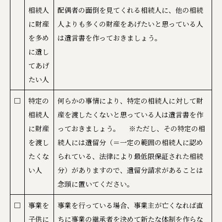
相続人
配偶者の面倒を見てくれる相続人に、他の相続
に財産
人よりも多くの財産をあげたいと思っている人
を多め
は遺言書を作っておきましょう。
に遺し
てあげ
たい人
□
特定の
何らかの事情により、特定の相続人に対して財
相続人
産を渡したくないと思っている人は遺言書を作
に財産
っておきましょう。 ※ただし、その特定の相
を渡し
続人には遺留分（＝一定の範囲の相続人に認め
たくな
られている、法律により最低限保証された相続
い人
分）がありますので、遺留分請求があることは
念頭に置いてください。
□
事業を
事業を行っている場合、事業主が亡くなれば直
子供に
ちに事業の継承者を決めて新たな体制を作らな