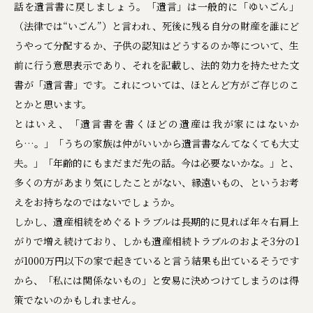
話を遺言書に戻しましょう。「遺言」は一般的に「ゆいごん」
（法律では“いごん”）と言われ、死後に残る自分の財産を誰にど
うやって分配するか、子供の認知はどうするのか等について、生
前に行う意思表示であり、それを記載し、法的効力を持たせた文
書が「遺言書」です。これについては、ほとんど方がご存じのこ
とかと思います。
とはいえ、「遺言書を書くほどの遺産は我が家にはないか
ら…。」「うちの家族は仲がいいから遺言書なんてなくても大丈
夫。」「年齢的にもまだまだ先の話。今は必要ないかな。」と、
多くの方があまり気にしたことがない、縁遠いもの、というお考
えをお持ちなのではないでしょうか。
しかし、遺産相続をめぐるトラブルは長期的に見れば年々右肩上
がりで増え続けており、しかも遺産相続トラブルのおよそ3分の1
が1000万円以下の家で起きていると言う結果も出ているそうです
から、「私には関係ないもの」と安易に決めつけてしまうのは得
策でないのかもしれません。