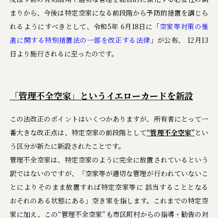
まりから、今後は特定空家になる前段階から予防的措置を講じら
れるようにすべきとして、令和5年 6月18日に「
空家等対策の推
進に関する特別措置法の一部を改正する法律
」が公布、 12月13
日より施行されるに至ったのです。
「管理不全空家」というイエローカードを新設
この法改正のポイントはいくつかありますが、所有者にとって一
番大きな改正点は、特定空家の前段階として
“管理不全空家”
とい
う区分が新たに新設されたことです。
管理不全空家は、特定空家のように完全に放置されているという
訳ではないのですが、「空家等が適切な管理が行われていないこ
とによりそのまま放置すれば特定空家等に 該当することとなる
おそれのある状態にある」空き家を指します。これまでの特定空
家に加え、この“管理不全空家”も市区町村からの指導・勧告の対