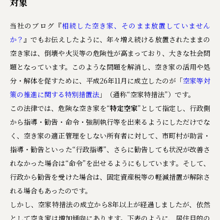
対象
当社のブログ『
相続した空き家、そのまま放置していません
か？
』でもお伝えしたように、年々増え続ける放置されたままの
空き家は、倒壊や火災等の危険性が高まっており、大きな社会問
題となっています。このような問題を解消し、空き家の活用や処
分・解体を促すために、平成26年11月に成立したのが「
空家等対
策の推進に関する特別措置法
」（通称“空家特措法”）です。
この法律では、危険な空き家を“
特定空家
”として指定し、行政側
から指導・勧告・命令・強制執行等を出来るようにしただけでな
く、空き家の適正管理をしない所有者に対して、市町村が助言・
指導・勧告といった“行政指導”、さらに勧告しても状況が改善さ
れなかった場合は“命令”を出せるようにもしています。そして、
行政から勧告を受けた場合は、固定資産税等の軽減措置が解除さ
れる場合もあったのです。
しかし、空家特措法の成立から8年以上が経過しましたが、依然
として空き家は増加傾向にあります。下表のように、居住目的の