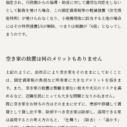
指定され、行政側からの指導・助言に対して適切な対応をしない
として勧告を受けた場合、この固定資産税等の軽減措置（住宅用
地特例）が受けられなくなり、小規模用地に該当する土地の場合
にはその特例措置1/6が解除、つまりは税額が「6倍」となってし
まうのです。
空き家の放置は何のメリットもありません
上記のように、法改正により空き家をそのままにしておくこと
は、固定資産税の負担など所有者に大きなデメリットを招きま
す。また、空き家の放置は景観を損ない放火や火災のリスクを高
めるなど、近隣住民にとっても大きな問題となりかねません。
既に空き家をお持ちの方はそのままにせずに、売却や修繕して賃
貸として貸し出す等、除却すべき空き家は除却し、活用できる家
は活用するとの考え方のもと、「仕舞う」（除去）・「活かす」