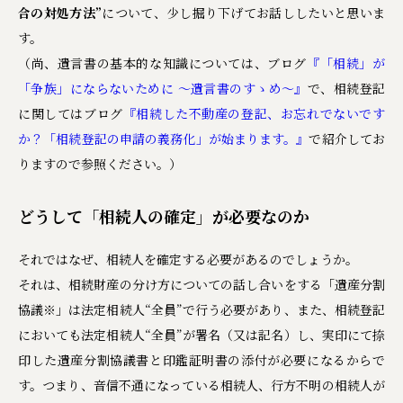
合の対処方法”
について、少し掘り下げてお話ししたいと思いま
す。
（尚、遺言書の基本的な知識については、ブログ
『「相続」が
「争族」にならないために ～遺言書のすゝめ～』
で、相続登記
に関してはブログ
『相続した不動産の登記、お忘れでないです
か？「相続登記の申請の義務化」が始まります。』
で紹介してお
りますので参照ください。）
どうして「相続人の確定」が必要なのか
それではなぜ、相続人を確定する必要があるのでしょうか。
それは、相続財産の分け方についての話し合いをする「遺産分割
協議
※
」は法定相続人“全員”で行う必要があり、また、相続登記
においても法定相続人“全員”が署名（又は記名）し、実印にて捺
印した遺産分割協議書と印鑑証明書の添付が必要になるからで
す。つまり、音信不通になっている相続人、行方不明の相続人が