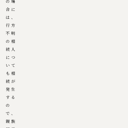
の場
合に
は、
行方
不明
の相
続人
につ
いて
も相
続が
発生
する
の
で、
親族