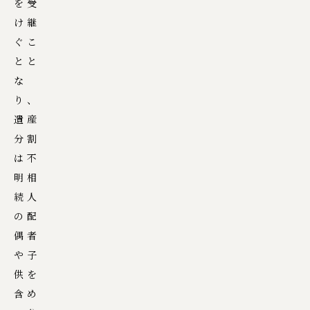
を受
け継
ぐこ
とと
な
り、
遺産
分割
は不
明相
続人
の配
偶者
や子
供を
含め