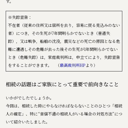
す。
※失踪宣告：
不在者（従来の住所又は居所を去り，容易に戻る見込みのない
者）につき，その生死が7年間明らかでないとき（普通失
踪），又は戦争，船舶の沈没，震災などの死亡の原因となる危
難に遭遇しその危難が去った後その生死が1年間明らかでない
とき（危難失踪）は，家庭裁判所は，申立てにより，失踪宣告
をすることができます。 （
最高裁判所HP
より）
相続の話題はご家族にとって重要で前向きなこと
いかがでしたでしょうか。
今回は、相続した時にやらなければならないことのひとつ「相続
人の確定」、特に“音信不通の相続人がいる場合の対処方法”につ
いて紹介いたしました。