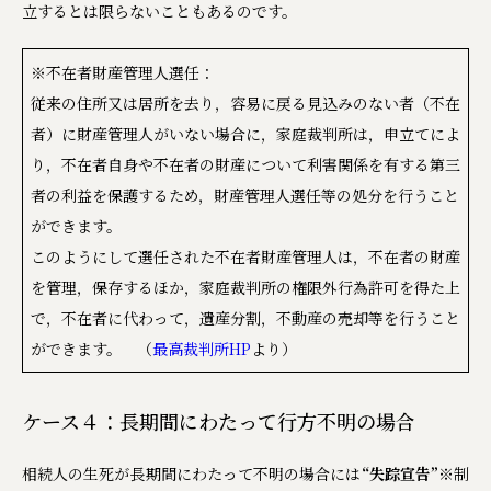
立するとは限らないこともあるのです。
※不在者財産管理人選任：
従来の住所又は居所を去り，容易に戻る見込みのない者（不在
者）に財産管理人がいない場合に，家庭裁判所は，申立てによ
り，不在者自身や不在者の財産について利害関係を有する第三
者の利益を保護するため，財産管理人選任等の処分を行うこと
ができます。
このようにして選任された不在者財産管理人は，不在者の財産
を管理，保存するほか，家庭裁判所の権限外行為許可を得た上
で，不在者に代わって，遺産分割，不動産の売却等を行うこと
ができます。 （
最高裁判所HP
より）
ケース４：長期間にわたって行方不明の場合
相続人の生死が長期間にわたって不明の場合には
“失踪宣告”
※
制