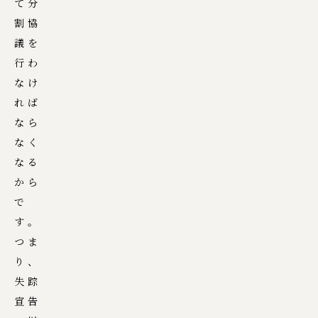
て分
割協
議を
行わ
なけ
れば
なら
なく
なる
から
で
す。
つま
り、
失踪
宣告