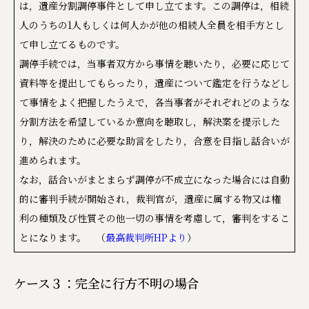
は，遺産分割調停事件として申し立てます。この調停は，相続
人のうちの1人もしくは何人かが他の相続人全員を相手方とし
て申し立てるものです。
調停手続では，当事者双方から事情を聴いたり，必要に応じて
資料等を提出してもらったり，遺産について鑑定を行うなどし
て事情をよく把握したうえで，各当事者がそれぞれどのような
分割方法を希望しているか意向を聴取し，解決案を提示した
り，解決のために必要な助言をしたり，合意を目指し話合いが
進められます。
なお，話合いがまとまらず調停が不成立になった場合には自動
的に審判手続が開始され，裁判官が，遺産に属する物又は権
利の種類及び性質その他一切の事情を考慮して，審判をするこ
とになります。 （
最高裁判所HPより
）
ケース３：完全に行方不明の場合