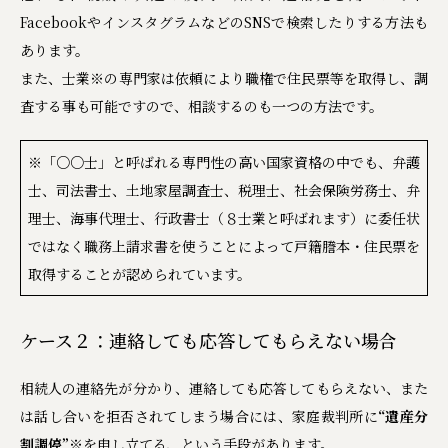
FacebookやインスタグラムなどのSNSで検索したりする方法も
あります。
また、士業
※
の専門家は依頼により職権で住民票等を取得し、調
査する事も可能ですので、相談するのも一つの方法です。
※「○○士」と呼ばれる専門性の高い国家資格の中でも、弁護
士、司法書士、土地家屋調査士、税理士、社会保険労務士、弁
理士、海事代理士、行政書士（８士業と呼ばれます）に委任状
ではなく職務上請求書を使うことによって戸籍謄本・住民票を
取得することが認められています。
ケース２：連絡しても応答してもらえない場合
相続人の連絡先が分かり、連絡しても応答してもらえない、また
は話し合いを拒否されてしまう場合には、家庭裁判所に
“遺産分
割調停”
※
を申し立てる、という手段があります。