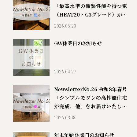
「最高水準の断熱性能を持つ家
（HEAT20・G3グレード）が完
成しました、他」をお届けいた
2026.06.20
します
GW休業日のお知らせ
2026.04.27
NewsletterNo.26 令和8年春号
「シンプルモダンの高性能住宅
が完成、他」をお届けいたしま
す
2026.03.18
年末年始 休業日のお知らせ