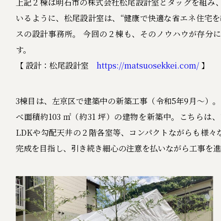
上記２棟は明石市の株式会社松尾設計室とタッグを組み、
いるように、松尾設計室は、“健康で快適な省エネ住宅を
スの設計事務所。 今回の２棟も、そのノウハウが存分
す。
【 設計：松尾設計室
https://matsuosekkei.com/
】
3棟目は、左京区で建築中の新築工事（令和5年9月～）。 敷
べ面積約103 ㎡（約31 坪）の建物を新築中。こちら
LDKや勾配天井の２階各室等、コンパクトながらも様々
完成を目指し、引き続き細心の注意を払いながら工事を進